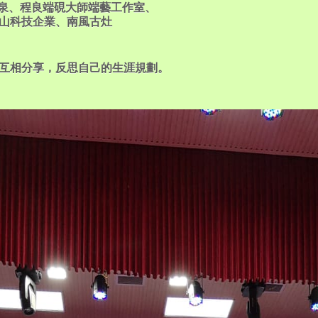
泉、程良端硯大師端藝工作室、
企業、南風古灶
並互相分享，反思自己的生涯規劃。