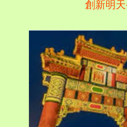
創新明天--肇
青少年