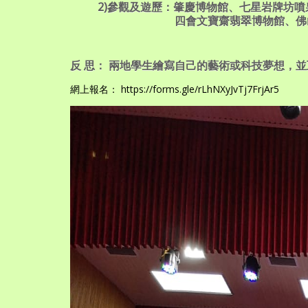
2)參觀及遊歷：肇慶博物館、七星岩牌坊噴
四會文寶齋翡翠博物館、佛山科技
反 思： 兩地學生繪寫自己的藝術或科技夢想，
網上報名： https://forms.gle/rLhNXyJvTj7FrjAr5